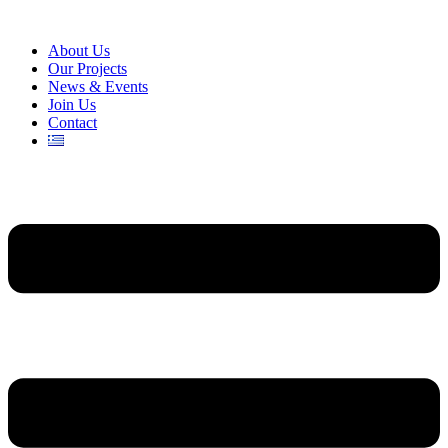
About Us
Our Projects
News & Events
Join Us
Contact