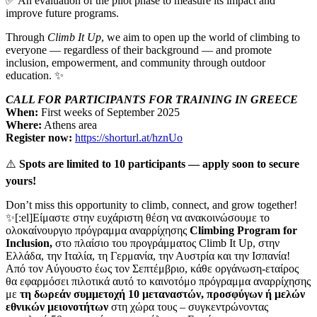
✅ An evaluation of the pilot phase to measure its impact and
improve future programs.
Through
Climb It Up
, we aim to open up the world of climbing to
everyone — regardless of their background — and promote
inclusion, empowerment, and community through outdoor
education. ✨
CALL FOR PARTICIPANTS FOR TRAINING IN GREECE
When:
First weeks of September 2025
Where:
Athens area
Register now:
https://shorturl.at/hznUo
⚠️
Spots are limited to 10 participants — apply soon to secure
yours!
Don’t miss this opportunity to climb, connect, and grow together!
‍✨[:el]Είμαστε στην ευχάριστη θέση να ανακοινώσουμε το
ολοκαίνουργιο πρόγραμμα αναρρίχησης
Climbing Program for
Inclusion,
στο πλαίσιο του προγράμματος Climb It Up, στην
Ελλάδα, την Ιταλία, τη Γερμανία, την Αυστρία και την Ισπανία!
Από τον Αύγουστο έως τον Σεπτέμβριο, κάθε οργάνωση-εταίρος
θα εφαρμόσει πιλοτικά αυτό το καινοτόμο πρόγραμμα αναρρίχησης
με
τη δωρεάν συμμετοχή 10 μεταναστών, προσφύγων ή μελών
εθνικών μειονοτήτων
στη χώρα τους – συγκεντρώνοντας