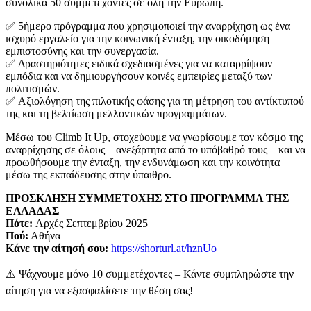
συνολικά 50 συμμετέχοντες σε όλη την Ευρώπη.
✅ 5ήμερο πρόγραμμα που χρησιμοποιεί την αναρρίχηση ως ένα
ισχυρό εργαλείο για την κοινωνική ένταξη, την οικοδόμηση
εμπιστοσύνης και την συνεργασία.
✅ Δραστηριότητες ειδικά σχεδιασμένες για να καταρρίψουν
εμπόδια και να δημιουργήσουν κοινές εμπειρίες μεταξύ των
πολιτισμών.
✅ Αξιολόγηση της πιλοτικής φάσης για τη μέτρηση του αντίκτυπού
της και τη βελτίωση μελλοντικών προγραμμάτων.
Μέσω του Climb It Up, στοχεύουμε να γνωρίσουμε τον κόσμο της
αναρρίχησης σε όλους – ανεξάρτητα από το υπόβαθρό τους – και να
προωθήσουμε την ένταξη, την ενδυνάμωση και την κοινότητα
μέσω της εκπαίδευσης στην ύπαιθρο.
ΠΡΟΣΚΛΗΣΗ ΣΥΜΜΕΤΟΧΗΣ ΣΤΟ ΠΡΟΓΡΑΜΜΑ ΤΗΣ
ΕΛΛΑΔΑΣ
Πότε:
Αρχές Σεπτεμβρίου 2025
Πού:
Αθήνα
Κάνε την αίτησή σου:
https://shorturl.at/hznUo
⚠️ Ψάχνουμε μόνο 10 συμμετέχοντες – Κάντε συμπληρώστε την
αίτηση για να εξασφαλίσετε την θέση σας!