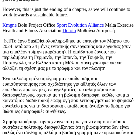
However, this is just the ending of a chapter, as we will continue to
work towards a sustainable future.
Kmgne
Bolu Project Office
Sport Evolution Alliance
Malta Exercise
Health and Fitness Association
Defoin
Μαθαίνω Διατροφή
[:el]Το έργο SustDiet ολοκληρώθηκε με επιτυχία τον Μάρτιο του
2024 μετά από 24 μήνες εντατικής συνεργασίας και εργασίας (συν
μια επιπλέον τρίμηνη παράταση). Η ομάδα του έργου, που
περιλάμβανε τη Γερμανία, την Ισπανία, την Τουρκία, την
Πορτογαλία, την Ελλάδα και τη Μάλτα, συνεργάστηκε για να
αλλάξει τη σχέση μας με τα τρόφιμα και τον πλανήτη.
Ένα καλοδομημένο πρόγραμμα εκπαίδευσης και
ευαισθητοποίησης που σχεδιάστηκε για αθλητές όλων των
επιπέδων, προπονητές, επαγγελματίες του αθλητισμού και
διατροφολόγους, σχετικά με τη βιώσιμη διατροφή, καθώς και μια
καινοτόμος διαδικτυακή εφαρμογή που λειτούργησε ως το ψηφιακό
εργαλείο μας για τη διατροφική εκπαίδευση, άνοιξαν το δρόμο για
βιώσιμες διατροφικές συνήθειες.
Χρησιμοποιήσαμε την τεχνογνωσία μας για να διαμορφώσουμε
συστάσεις πολιτικής, διασφαλίζοντας ότι η βιωσιμότητα δεν είναι
απλώς ένα σύνθημα, αλλά μια βασική γραμμή των ευρωπαϊκών και