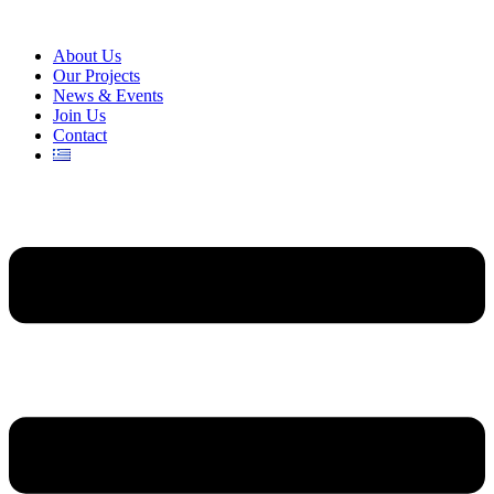
About Us
Our Projects
News & Events
Join Us
Contact