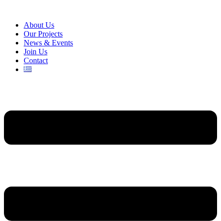
About Us
Our Projects
News & Events
Join Us
Contact