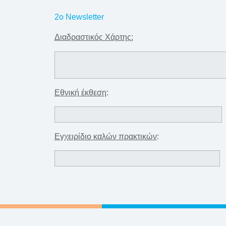
2o Newsletter
Διαδραστικός Χάρτης:
Ε
θνική έκθεση
:
Ε
γχειρίδιο καλών πρακτικών
: