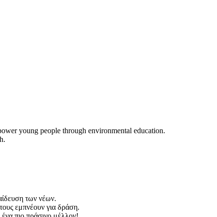
power young people through environmental education.
h.
αίδευση των νέων.
 τους εμπνέουν για δράση.
ένα πιο πράσινο μέλλον!