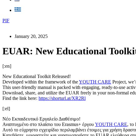
PIF
January 20, 2025
EUAR: New Educational Toolkit
[:en]
New Educational Toolkit Released!
Developed within the framework of the
YOUTH CARE
Project, we’
This user-friendly manual is packed with engaging, ready-to-use activ
Download, share, and utilize the EUAR freely in your non-formal educa
Find the link here:
https://shorturl.at/XR2Rl
[:el]
Νέο Εκπαιδευτικό Εργαλείο Διαθέσιμο!
Αναπτυγμένο στο πλαίσιο του Erasmus+ έργου
YOUTH CARE
, το
Αυτό το εύχρηστο εγχειρίδιο περιλαμβάνει έτοιμες για χρήση δραστ
Κατεβάστε, μοιραστείτε και χρησιμοποιήστε το EUAR ελεύθερα στα