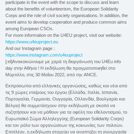
participate in the event with the scope to discuss and learn
about the benefits of volunteerism, the European Solidarity
Corps and the role of civil society organisations. In addition, the
event aims to develop cooperation and produce common aims
among European CSOs.
For more information on the U4EU project, visit our website:
https://www.u4euproject.eu
And our Instagram page :
https://www.instagram.com/u4euproject
[:el]Ανακοινώνουμε με χαρά τη διοργάνωση του U4Eu info
day στην Αθήνα ! Η εκδήλωση θα πραγματοποιηθεί στο
Μύρτιλλο, στις 30 Μαΐου 2022, από την ANCE.
Εκπρόσωποι από ελληνικές οργανώσεις, καθώς και νέοι από
τις 9 χώρες εταίρους του έργου (Ελλάδα, Ιταλία, Ισπανία,
Πορτογαλία, Γερμανία, Ουγγαρία, Ολλανδία, Βουλγαρία και
Βέλγιο) θα συμμετάσχουν στην εκδήλωση με σκοπό να
συζητήσουν και να μάθουν για τα οφέλη του εθελοντισμού, το
Ευρωπαϊκό Σώμα Αλληλεγγύης (European Solidarity Corps)
και τον ρόλο των οργανώσεων της κοινωνίας των πολιτών.
Επιπλέον, η εκδήλωση στοχεύει να αναπτύξει τη συνεργασία