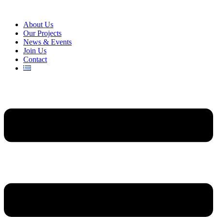
About Us
Our Projects
News & Events
Join Us
Contact