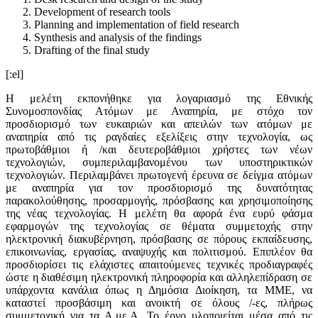
Development of research tools
Planning and implementation of field research
Synthesis and analysis of the findings
Drafting of the final study
[:el]
Η μελέτη εκπονήθηκε για λογαριασμό της Εθνικής
Συνομοσπονδίας Ατόμων με Αναπηρία, με στόχο τον
προσδιορισμό των ευκαιριών και απειλών των ατόμων με
αναπηρία από τις ραγδαίες εξελίξεις στην τεχνολογία, ως
πρωτοβάθμιοι ή /και δευτεροβάθμιοι χρήστες των νέων
τεχνολογιών, συμπεριλαμβανομένου των υποστηρικτικών
τεχνολογιών. Περιλαμβάνει πρωτογενή έρευνα σε δείγμα ατόμων
με αναπηρία για τον προσδιορισμό της δυνατότητας
παρακολούθησης, προσαρμογής, πρόσβασης και χρησιμοποίησης
της νέας τεχνολογίας. Η μελέτη θα αφορά ένα ευρύ φάσμα
εφαρμογών της τεχνολογίας σε θέματα συμμετοχής στην
ηλεκτρονική διακυβέρνηση, πρόσβασης σε πόρους εκπαίδευσης,
επικοινωνίας, εργασίας, αναψυχής και πολιτισμού. Επιπλέον θα
προσδιορίσει τις ελάχιστες απαιτούμενες τεχνικές προδιαγραφές
ώστε η διαθέσιμη ηλεκτρονική πληροφορία και αλληλεπίδραση σε
υπάρχοντα κανάλια όπως η Δημόσια Διοίκηση, τα ΜΜΕ, να
καταστεί προσβάσιμη και ανοικτή σε όλους /-ες, πλήρως
συμμετοχική για τα Α.με.Α. Το έργο υλοποιείται μέσα από τις