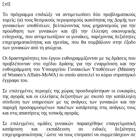
[:el]
Το πρόγραμμα επιδιώξε να αντιμετωπίσει δύο προβληματικούς
τομείς: (α) τους θεσμικούς περιορισμούς ικανότητας της Δομής των
γυναικείων υποθέσεων, βελτιώνοντας τους μηχανισμούς για την
προώθηση των γυναικών και (β) την έλλειψη οικονομικής
ενίσχυσης, που αντιμετωπίζουν οι γυναίκες, παρέχοντας δεξιότητες
επιχειρηματικότητας και ηγεσίας, που θα συμβάλουν στην έξοδο
των γυναικών από τη φτώχεια.
Οι δραστηριότητες του έργου ευθυγραμμίζονταν με τις δράσεις που
προβλέπονταν στο σχέδιο δράσης για την εναρμόνιση και την
ευθυγράμμιση του Υπουργείου Γυναικείων Υποθέσεων (Ministry
of Women’s Affairs-MoWA) το οποίο αποτελεί το κύριο στρατηγικό
έγγραφο του.
Σε επιλεγμένες περιοχές της χώρας προσδιορίστηκαν οι ευκαιρίες
της αγοράς και οι ελλείψεις δεξιοτήτων με σκοπό την κατάλληλη
σύνδεση των υπηρεσιών με τις ανάγκες των γυναικών και την
παροχή προσαρμοσμένων πακέτων κατάρτισης στις ανάγκες τους
και στις απαιτήσεις της τοπικής αγοράς.
Σε επιλεγμένες ομάδες γυναικών παρασχέθηκε επαγγελματική
κατάρτιση και εκπαίδευση σε ειδικές δεξιότητες
επιχειρηματικότητας / ώστε να τους επιτραπεί να συμμετάσχουν σε