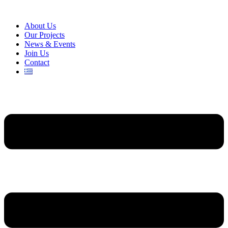
About Us
Our Projects
News & Events
Join Us
Contact