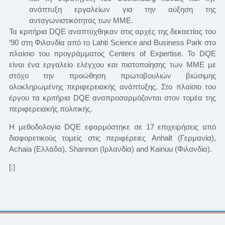
ανάπτυξη εργαλείων για την αύξηση της
ανταγωνιστικότητας των ΜΜΕ.
Τα κριτήρια DQE αναπτύχθηκαν στις αρχές της δεκαετίας του
’90 στη Φιλανδία από το Lahti Science and Business Park στο
πλαίσιο του προγράμματος Centers of Expertise. Το DQE
είναι ένα εργαλείο ελέγχου και πιστοποίησης των ΜΜΕ με
στόχο την προώθηση πρωτοβουλιών βιώσιμης
ολοκληρωμένης περιφερειακής ανάπτυξης. Στο πλαίσιο του
έργου τα κριτήρια DQE αναπροσαρμόζονται στον τομέα της
περιφερειακής πολιτικής.
Η μεθοδολογία DQE εφαρμόστηκε σε 17 επιχειρήσεις από
διαφορετικούς τομείς στις περιφέρειες Anhalt (Γερμανία),
Achaia (Ελλάδα), Shannon (Ιρλανδία) and Kainuu (Φιλανδία).
[:]