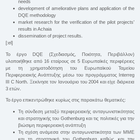
needs
development of ameliorative plans and application of the
DQE methodology
market research for the verification of the pilot projects’
results in Achaia
dissemination of project results.
[:el]
Το έργο DQE (Σχεδιασμός, Ποιότητα, Περιβάλλον)
υλοποιήθηκε από 16 εταίρους σε 5 Ευρωπαϊκές περιφέρειες
με τη χρηματοδότηση του Ευρωπαϊκού Ταμείου
Περιφερειακής Ανάπτυξης μέσω του προγράμματος Interreg
III C North. Ξεκίνησε τον Ιανουάριο του 2004 και είχε διάρκεια
3 ετών.
Το έργο επικεντρώθηκε κυρίως στις παρακάτω θεματικές:
Τη σύνδεση μεταξύ περιφερειακής ανταγωνιστικότητας
και στρατηγικής του Gothenburg και τις πολιτικές για την
βιώσιμη περιφερειακή ανάπτυξη
Τη σχέση ανάμεσα στην ανταγωνιστικότητα των ΜΜΕ
και τη στρατηγική του Gothenburg καθώς και την