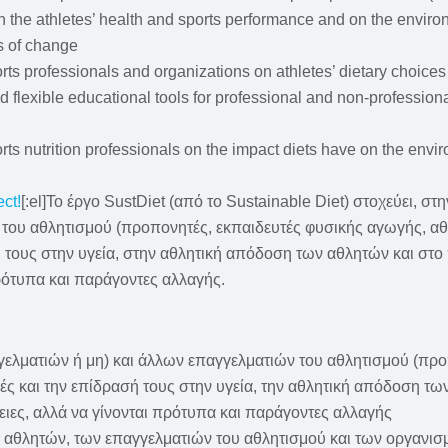
n the athletes’ health and sports performance and on the environ
s of change
s professionals and organizations on athletes’ dietary choices 
flexible educational tools for professional and non-professional 
ts nutrition professionals on the impact diets have on the envir
ect!
[:el]Το έργο SustDiet (από το Sustainable Diet) στοχεύει, 
του αθλητισμού (προπονητές, εκπαιδευτές φυσικής αγωγής, αθλη
ή τους στην υγεία, στην αθλητική απόδοση των αθλητών και στο
πρότυπα και παράγοντες αλλαγής.
λματιών ή μη) και άλλων επαγγελματιών του αθλητισμού (προπ
ογές και την επίδρασή τους στην υγεία, την αθλητική απόδοση τ
ειες, αλλά να γίνονται πρότυπα και παράγοντες αλλαγής
αθλητών, των επαγγελματιών του αθλητισμού και των οργανισμώ