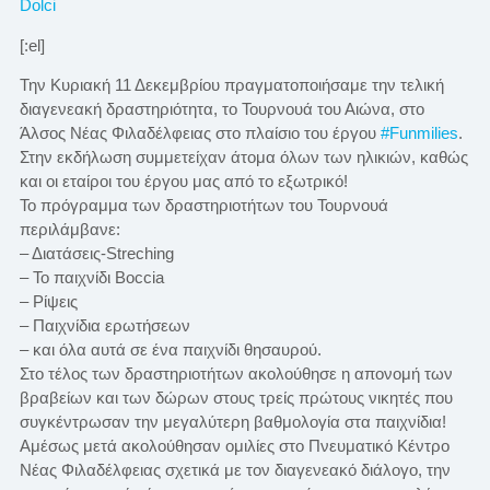
Dolci
[:el]
Την Κυριακή 11 Δεκεμβρίου πραγματοποιήσαμε την τελική
διαγενεακή δραστηριότητα, το Τουρνουά του Αιώνα, στο
Άλσος Νέας Φιλαδέλφειας στο πλαίσιο του έργου
#Funmilies
.
Στην εκδήλωση συμμετείχαν άτομα όλων των ηλικιών, καθώς
και οι εταίροι του έργου μας από το εξωτρικό!
Το πρόγραμμα των δραστηριοτήτων του Τουρνουά
περιλάμβανε:
– Διατάσεις-Streching
– Το παιχνίδι Boccia
– Ρίψεις
– Παιχνίδια ερωτήσεων
– και όλα αυτά σε ένα παιχνίδι θησαυρού.
Στο τέλος των δραστηριοτήτων ακολούθησε η απονομή των
βραβείων και των δώρων στους τρείς πρώτους νικητές που
συγκέντρωσαν την μεγαλύτερη βαθμολογία στα παιχνίδια!
Αμέσως μετά ακολούθησαν ομιλίες στο Πνευματικό Κέντρο
Νέας Φιλαδέλφειας σχετικά με τον διαγενεακό διάλογο, την