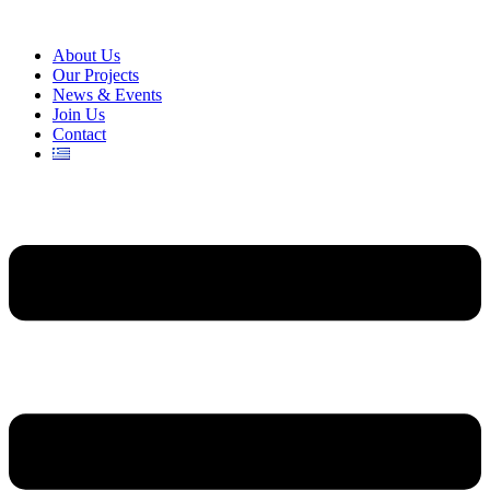
About Us
Our Projects
News & Events
Join Us
Contact